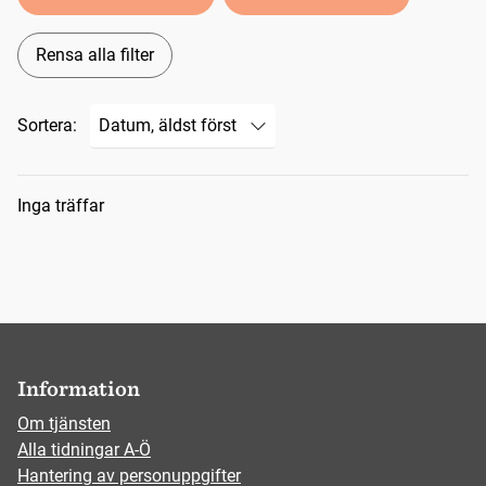
Rensa alla filter
Sortera:
Sökresultat
Inga träffar
Information
Om tjänsten
Alla tidningar A-Ö
Hantering av personuppgifter