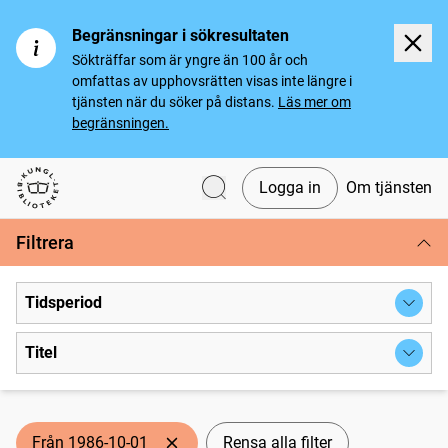
Begränsningar i sökresultaten
Sökträffar som är yngre än 100 år och
omfattas av upphovsrätten visas inte längre i
tjänsten när du söker på distans.
Läs mer om
begränsningen.
Logga in
Om tjänsten
Svenska tidningar
Filtrera
Tidsperiod
Titel
Från 1986-10-01
Rensa alla filter