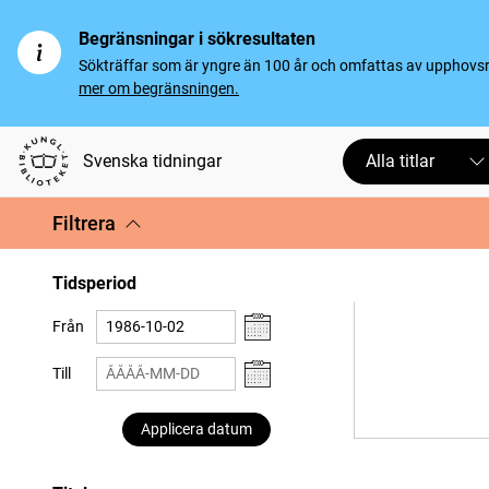
Begränsningar i sökresultaten
Sökträffar som är yngre än 100 år och omfattas av upphovsrät
mer om begränsningen.
Svenska tidningar
Alla titlar
Filtrera
Tidsperiod
Från
Till
Applicera datum