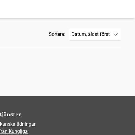
Sortera:
tjänster
kanska tidningar
från Kungliga