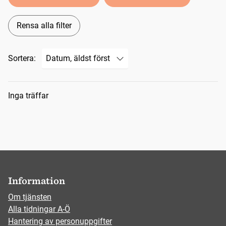
Rensa alla filter
Sortera:
Sökresultat
Inga träffar
Information
Om tjänsten
Alla tidningar A-Ö
Hantering av personuppgifter