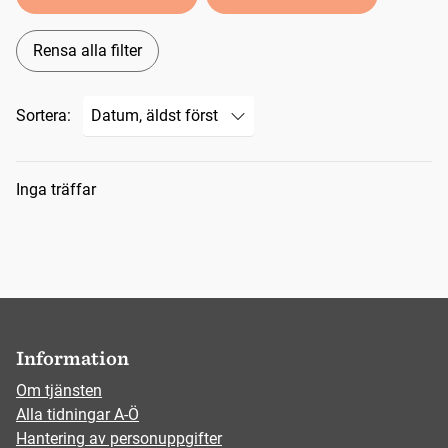
Rensa alla filter
Sortera:
Sökresultat
Inga träffar
Information
Om tjänsten
Alla tidningar A-Ö
Hantering av personuppgifter