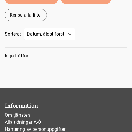
Rensa alla filter
Sortera:
Sökresultat
Inga träffar
Information
Om tjänsten
Alla tidningar A-Ö
Hantering av personuppgifter