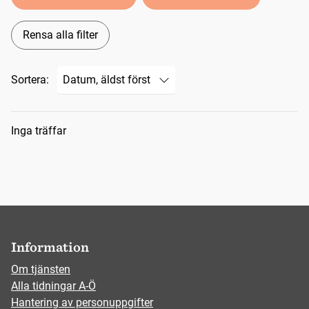
Rensa alla filter
Sortera:
Sökresultat
Inga träffar
Information
Om tjänsten
Alla tidningar A-Ö
Hantering av personuppgifter