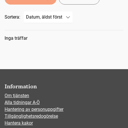
Sortera:
Sökresultat
Inga träffar
Information
Om tjänsten
Alla tidningar A-Ö
Hantering av personuppgifter
Tillgänglighetsredogörelse
Hantera kakor