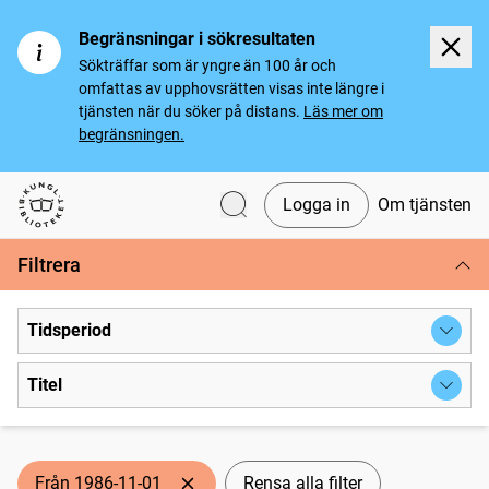
Begränsningar i sökresultaten
Sökträffar som är yngre än 100 år och
omfattas av upphovsrätten visas inte längre i
tjänsten när du söker på distans.
Läs mer om
begränsningen.
Logga in
Om tjänsten
Svenska tidningar
Filtrera
Tidsperiod
Titel
Från 1986-11-01
Rensa alla filter