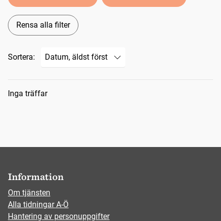
Rensa alla filter
Sortera:
Sökresultat
Inga träffar
Information
Om tjänsten
Alla tidningar A-Ö
Hantering av personuppgifter