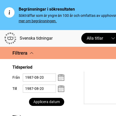
Begränsningar i sökresultaten
Sökträffar som är yngre än 100 år och omfattas av upphovsrät
mer om begränsningen.
Svenska tidningar
Alla titlar
Filtrera
Tidsperiod
Från
Till
Applicera datum