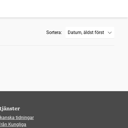
Sortera:
tjänster
kanska tidningar
från Kungliga