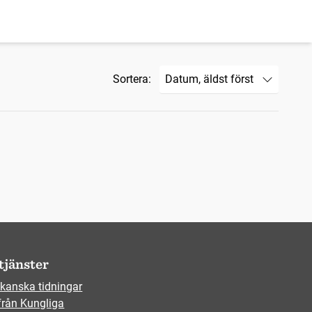
Sortera:
tjänster
kanska tidningar
från Kungliga