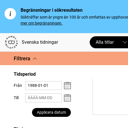
Begränsningar i sökresultaten
Sökträffar som är yngre än 100 år och omfattas av upphovsrät
mer om begränsningen.
Svenska tidningar
Alla titlar
Filtrera
Tidsperiod
Från
Till
Applicera datum