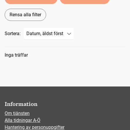
Rensa alla filter
Sortera:
Sökresultat
Inga träffar
Information
Om tjänsten
Alla tidningar A-Ö
Hantering av personuppgifter