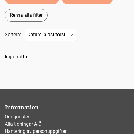
Rensa alla filter
Sortera:
Sökresultat
Inga träffar
Information
Om tjänsten
Alla tidningar A-Ö
Hantering av personuppgifter