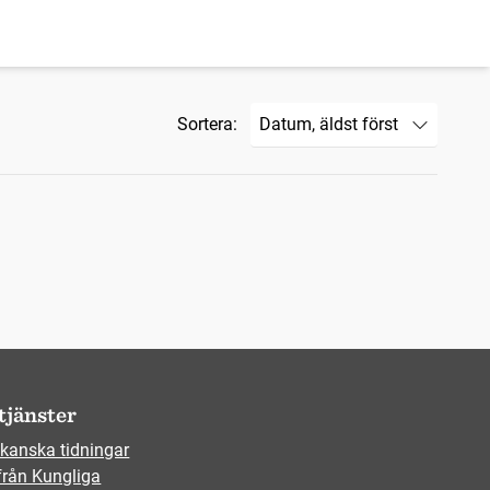
Sortera:
tjänster
kanska tidningar
från Kungliga