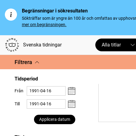
Begränsningar i sökresultaten
Sökträffar som är yngre än 100 år och omfattas av upphovsrät
mer om begränsningen.
Svenska tidningar
Alla titlar
Filtrera
Tidsperiod
Från
Till
Applicera datum