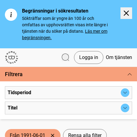
Begränsningar i sökresultaten
Sökträffar som är yngre än 100 år och
omfattas av upphovsrätten visas inte längre i
tjänsten när du söker på distans.
Läs mer om
begränsningen.
Logga in
Om tjänsten
Svenska tidningar
Filtrera
Tidsperiod
Titel
Från 1991-06-01
Rensa alla filter