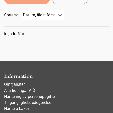
Sortera:
Sökresultat
Inga träffar
Information
Om tjänsten
Alla tidningar A-Ö
Hantering av personuppgifter
Tillgänglighetsredogörelse
Hantera kakor