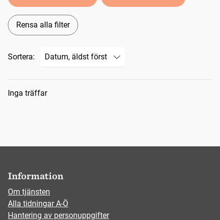
Rensa alla filter
Sortera:
Sökresultat
Inga träffar
Information
Om tjänsten
Alla tidningar A-Ö
Hantering av personuppgifter