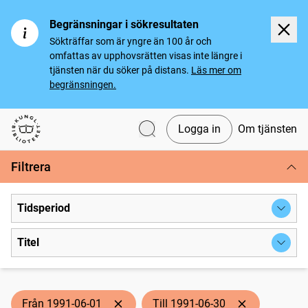
Begränsningar i sökresultaten
Sökträffar som är yngre än 100 år och
omfattas av upphovsrätten visas inte längre i
tjänsten när du söker på distans.
Läs mer om
begränsningen.
Logga in
Om tjänsten
Svenska tidningar
Filtrera
Tidsperiod
Titel
Från 1991-06-01
Till 1991-06-30