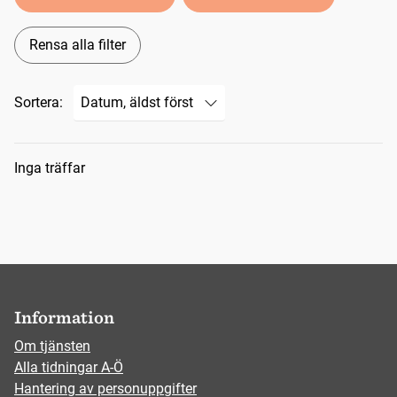
Rensa alla filter
Sortera:
Sökresultat
Inga träffar
Information
Om tjänsten
Alla tidningar A-Ö
Hantering av personuppgifter