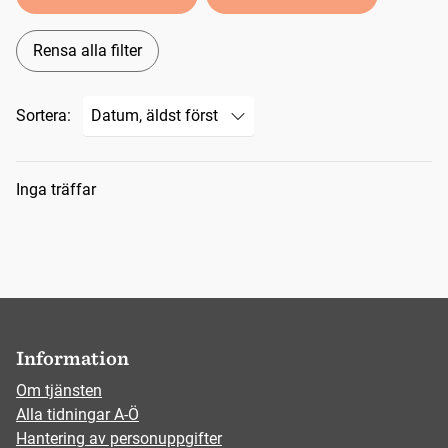
Rensa alla filter
Sortera:
Sökresultat
Inga träffar
Information
Om tjänsten
Alla tidningar A-Ö
Hantering av personuppgifter