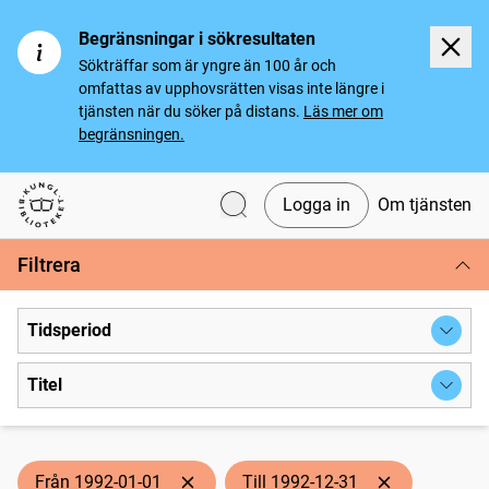
Begränsningar i sökresultaten
Sökträffar som är yngre än 100 år och
omfattas av upphovsrätten visas inte längre i
tjänsten när du söker på distans.
Läs mer om
begränsningen.
Logga in
Om tjänsten
Svenska tidningar
Filtrera
Tidsperiod
Titel
Från 1992-01-01
Till 1992-12-31