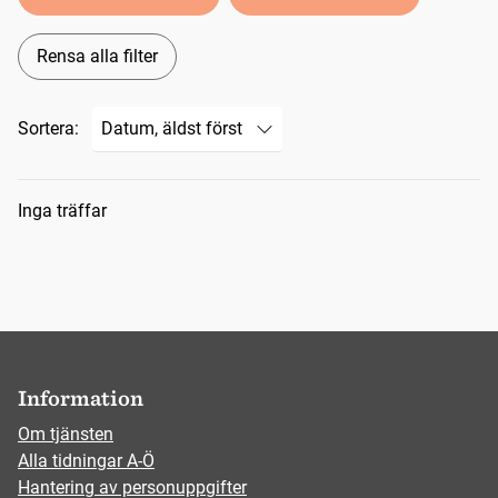
Rensa alla filter
Sortera:
Sökresultat
Inga träffar
Information
Om tjänsten
Alla tidningar A-Ö
Hantering av personuppgifter