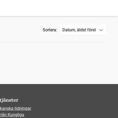
Sortera:
tjänster
kanska tidningar
från Kungliga