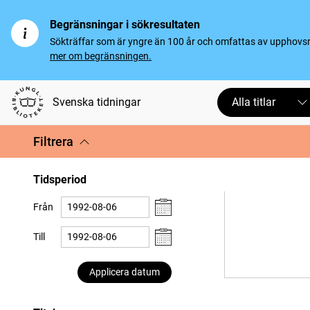
Begränsningar i sökresultaten
Sökträffar som är yngre än 100 år och omfattas av upphovsrät
mer om begränsningen.
Svenska tidningar
Alla titlar
Filtrera
Tidsperiod
Från
Till
Applicera datum