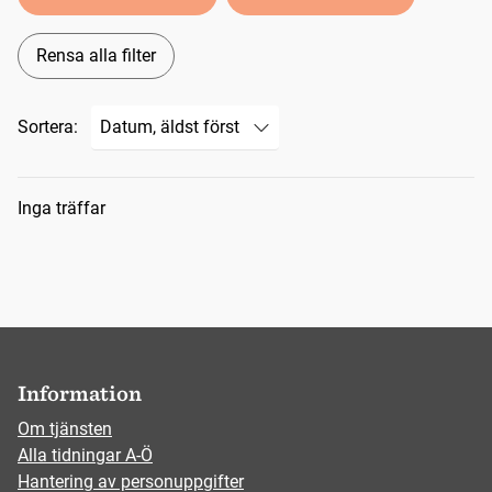
Rensa alla filter
Sortera:
Sökresultat
Inga träffar
Information
Om tjänsten
Alla tidningar A-Ö
Hantering av personuppgifter