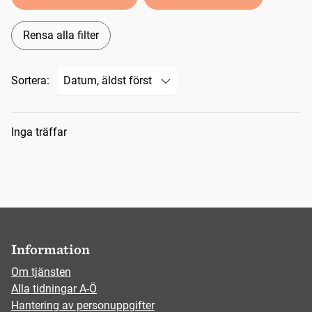
Rensa alla filter
Sortera:
Sökresultat
Inga träffar
Information
Om tjänsten
Alla tidningar A-Ö
Hantering av personuppgifter