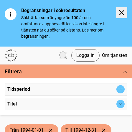
Begränsningar i sökresultaten
Sökträffar som är yngre än 100 år och
omfattas av upphovsrätten visas inte längre i
tjänsten när du söker på distans.
Läs mer om
begränsningen.
Logga in
Om tjänsten
Svenska tidningar
Filtrera
Tidsperiod
Titel
Från 1994-01-01
Till 1994-12-31