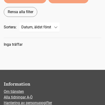
Rensa alla filter
Sortera:
Sökresultat
Inga träffar
Information
Om tjänsten
Alla tidningar A-Ö
Hantering av personuppgifter