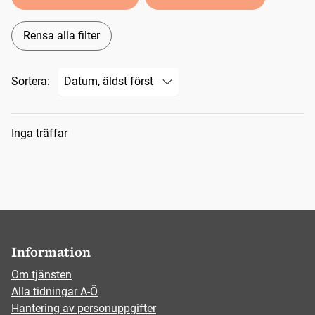
Rensa alla filter
Sortera:
Sökresultat
Inga träffar
Information
Om tjänsten
Alla tidningar A-Ö
Hantering av personuppgifter