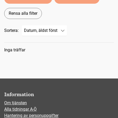
Rensa alla filter
Sortera:
Sökresultat
Inga träffar
Information
Om tjänsten
Alla tidningar A-Ö
Hantering av personuppgifter