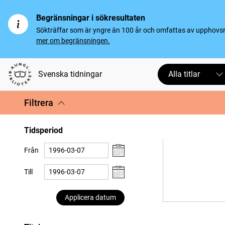
Begränsningar i sökresultaten
Sökträffar som är yngre än 100 år och omfattas av upphovsrät
mer om begränsningen.
Svenska tidningar
Alla titlar
Filtrera
Tidsperiod
Från
Till
Applicera datum