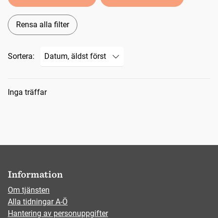
Rensa alla filter
Sortera:
Sökresultat
Inga träffar
Information
Om tjänsten
Alla tidningar A-Ö
Hantering av personuppgifter