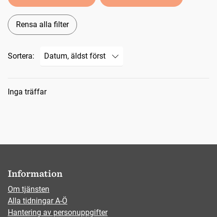
Rensa alla filter
Sortera:
Sökresultat
Inga träffar
Information
Om tjänsten
Alla tidningar A-Ö
Hantering av personuppgifter