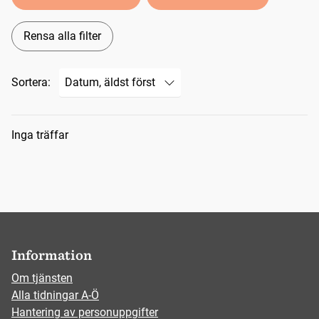
Rensa alla filter
Sortera:
Sökresultat
Inga träffar
Information
Om tjänsten
Alla tidningar A-Ö
Hantering av personuppgifter