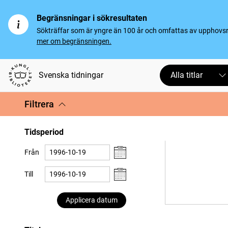
Begränsningar i sökresultaten
Sökträffar som är yngre än 100 år och omfattas av upphovsrät
mer om begränsningen.
Svenska tidningar
Alla titlar
Filtrera
Tidsperiod
Från
Till
Applicera datum