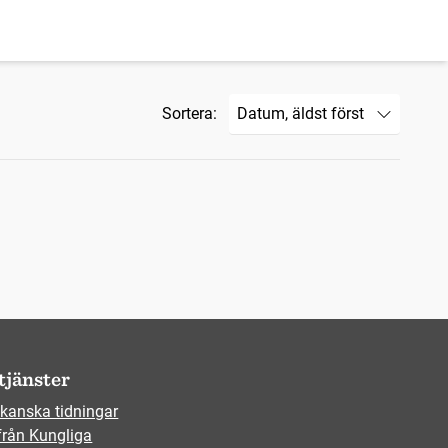
Sortera:
tjänster
kanska tidningar
från Kungliga