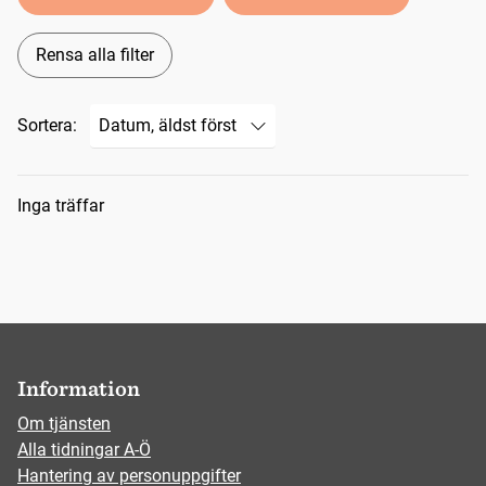
Rensa alla filter
Sortera:
Sökresultat
Inga träffar
Information
Om tjänsten
Alla tidningar A-Ö
Hantering av personuppgifter