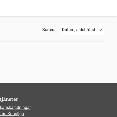
Sortera:
tjänster
kanska tidningar
från Kungliga