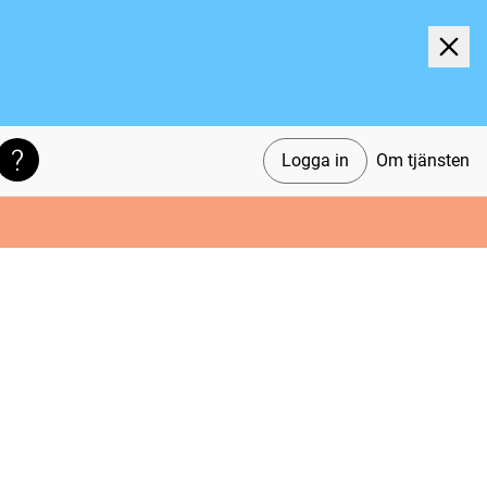
Logga in
Om tjänsten
Söktips