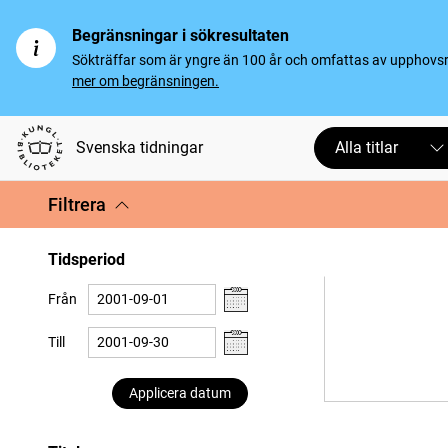
Begränsningar i sökresultaten
Sökträffar som är yngre än 100 år och omfattas av upphovsrät
mer om begränsningen.
Svenska tidningar
Alla titlar
Filtrera
Tidsperiod
Från
Till
Applicera datum