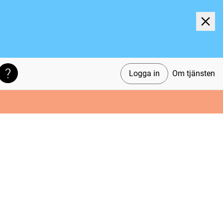
Logga in
Om tjänsten
Söktips