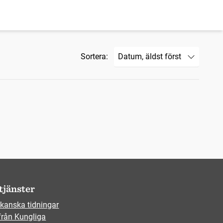
Sortera:
tjänster
kanska tidningar
från Kungliga