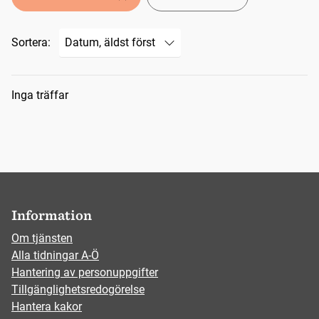
Sortera:
Sökresultat
Inga träffar
Information
Om tjänsten
Alla tidningar A-Ö
Hantering av personuppgifter
Tillgänglighetsredogörelse
Hantera kakor