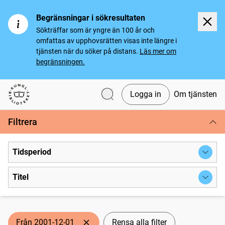
Begränsningar i sökresultaten
Sökträffar som är yngre än 100 år och
omfattas av upphovsrätten visas inte längre i
tjänsten när du söker på distans.
Läs mer om
begränsningen.
Logga in
Om tjänsten
Svenska tidningar
Filtrera
Tidsperiod
Titel
Från 2001-12-01
Rensa alla filter