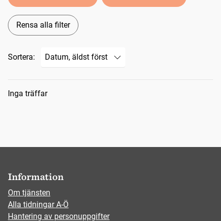
Rensa alla filter
Sortera:
Sökresultat
Inga träffar
Information
Om tjänsten
Alla tidningar A-Ö
Hantering av personuppgifter