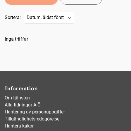
Sortera:
Sökresultat
Inga träffar
Information
Om tjänsten
Alla tidningar A-Ö
Hantering av personuppgifter
Tillgänglighetsredogörelse
Hantera kakor