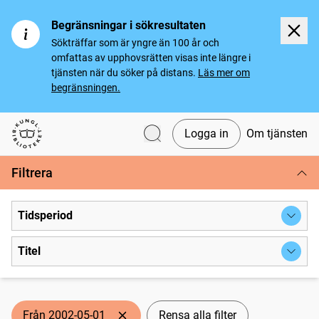
Begränsningar i sökresultaten
Sökträffar som är yngre än 100 år och
omfattas av upphovsrätten visas inte längre i
tjänsten när du söker på distans.
Läs mer om
begränsningen.
Logga in
Om tjänsten
Svenska tidningar
Filtrera
Tidsperiod
Titel
Från 2002-05-01
Rensa alla filter