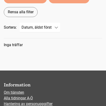
Rensa alla filter
Sortera:
Sökresultat
Inga träffar
Information
Om tjänsten
Alla tidningar A-Ö
Hantering av personuppgifter