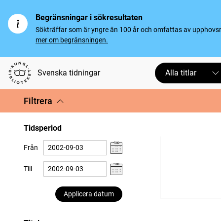
Begränsningar i sökresultaten
Sökträffar som är yngre än 100 år och omfattas av upphovsrät
mer om begränsningen.
Svenska tidningar
Alla titlar
Filtrera
Tidsperiod
Från
Till
Applicera datum