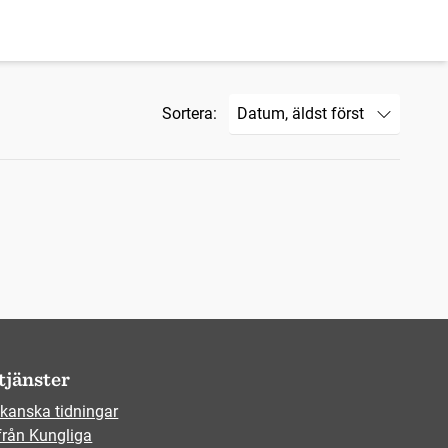
Sortera:
tjänster
kanska tidningar
från Kungliga