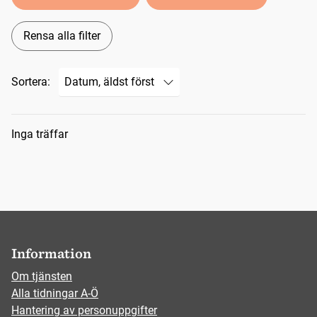
Rensa alla filter
Sortera:
Sökresultat
Inga träffar
Information
Om tjänsten
Alla tidningar A-Ö
Hantering av personuppgifter