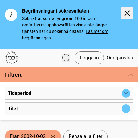
Begränsningar i sökresultaten
Sökträffar som är yngre än 100 år och
omfattas av upphovsrätten visas inte längre i
tjänsten när du söker på distans.
Läs mer om
begränsningen.
Logga in
Om tjänsten
Svenska tidningar
Filtrera
Tidsperiod
Titel
Från 2002-10-02
Rensa alla filter