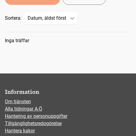
Sortera:
Sökresultat
Inga träffar
Information
Om tjänsten
Alla tidningar A-Ö
Hantering av personuppgifter
Tillgänglighetsredogörelse
Hantera kakor