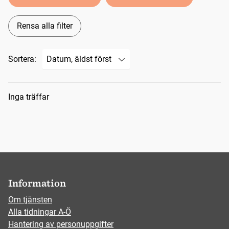
Rensa alla filter
Sortera:
Sökresultat
Inga träffar
Information
Om tjänsten
Alla tidningar A-Ö
Hantering av personuppgifter