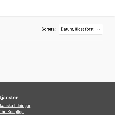
Sortera:
tjänster
kanska tidningar
från Kungliga