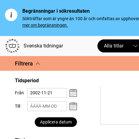
Begränsningar i sökresultaten
Sökträffar som är yngre än 100 år och omfattas av upphovsrät
mer om begränsningen.
Svenska tidningar
Alla titlar
Filtrera
Tidsperiod
Från
Till
Applicera datum