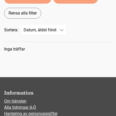
Rensa alla filter
Sortera:
Sökresultat
Inga träffar
Information
Om tjänsten
Alla tidningar A-Ö
Hantering av personuppgifter