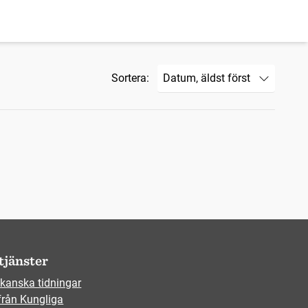
Sortera:
tjänster
kanska tidningar
från Kungliga