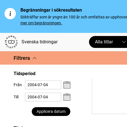
Begränsningar i sökresultaten
Sökträffar som är yngre än 100 år och omfattas av upphovsrät
mer om begränsningen.
Svenska tidningar
Alla titlar
Filtrera
Tidsperiod
Från
Till
Applicera datum