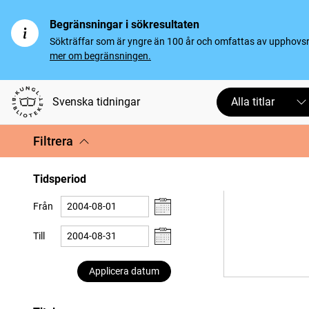
Begränsningar i sökresultaten
Sökträffar som är yngre än 100 år och omfattas av upphovsrät
mer om begränsningen.
Svenska tidningar
Alla titlar
Filtrera
Tidsperiod
Från
Till
Applicera datum