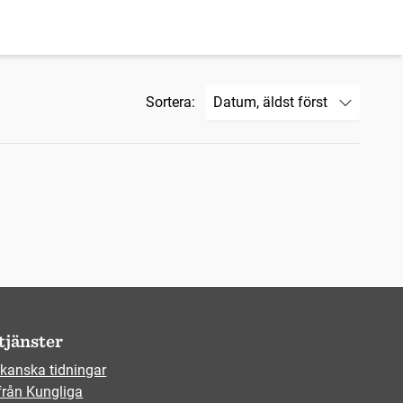
Sortera:
tjänster
kanska tidningar
från Kungliga