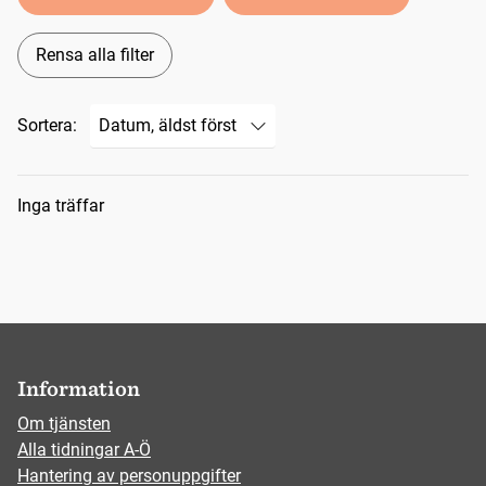
Rensa alla filter
Sortera:
Sökresultat
Inga träffar
Information
Om tjänsten
Alla tidningar A-Ö
Hantering av personuppgifter