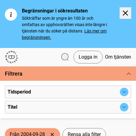
Begränsningar i sökresultaten
Sökträffar som är yngre än 100 år och
omfattas av upphovsrätten visas inte längre i
tjänsten när du söker på distans.
Läs mer om
begränsningen.
Logga in
Om tjänsten
Svenska tidningar
Filtrera
Tidsperiod
Titel
Från 2004-09-28
Rensa alla filter