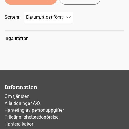
Sortera:
Sökresultat
Inga träffar
Information
Om tjänsten
Alla tidningar A-Ö
Hantering av personuppgifter
Tillgänglighetsredogörelse
Hantera kakor