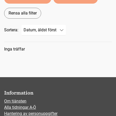
Rensa alla filter
Sortera:
Sökresultat
Inga träffar
Information
Om tjänsten
Alla tidningar A-Ö
Hantering av personuppgifter