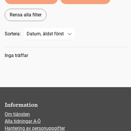
Rensa alla filter
Sortera:
Sökresultat
Inga träffar
Information
Om tjänsten
Alla tidningar A-Ö
Hantering av personuppgifter