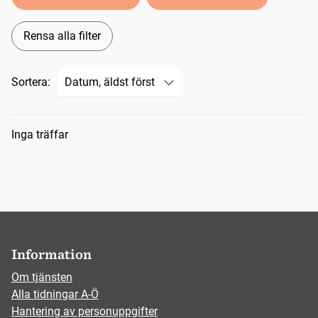
Rensa alla filter
Sortera:
Sökresultat
Inga träffar
Information
Om tjänsten
Alla tidningar A-Ö
Hantering av personuppgifter